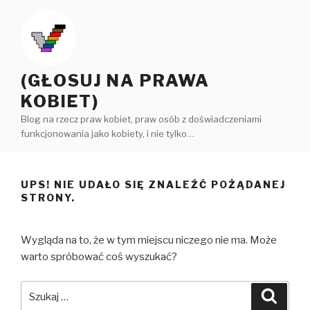
Przeskocz
do
treści
(GŁOSUJ NA PRAWA
KOBIET)
Blog na rzecz praw kobiet, praw osób z doświadczeniami
funkcjonowania jako kobiety, i nie tylko…
UPS! NIE UDAŁO SIĘ ZNALEŹĆ POŻĄDANEJ
STRONY.
Wygląda na to, że w tym miejscu niczego nie ma. Może
warto spróbować coś wyszukać?
Szukaj:
Szuka